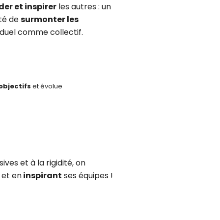
der et inspirer
les autres : un
ité de
surmonter les
iduel comme collectif.
objectifs
et évolue
es et à la rigidité, on
, et en
inspirant
ses équipes !