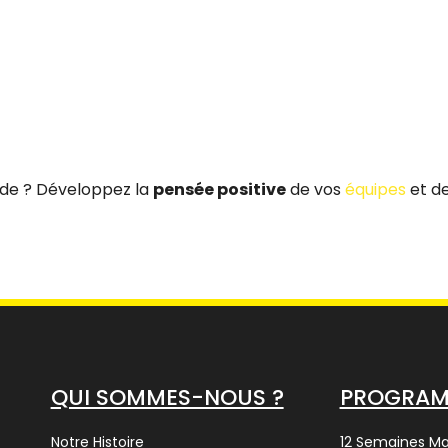
vide ? Développez la
pensée positive
de vos
équipes
et d
QUI SOMMES-NOUS ?
PROGRA
Notre Histoire
12 Semaines M